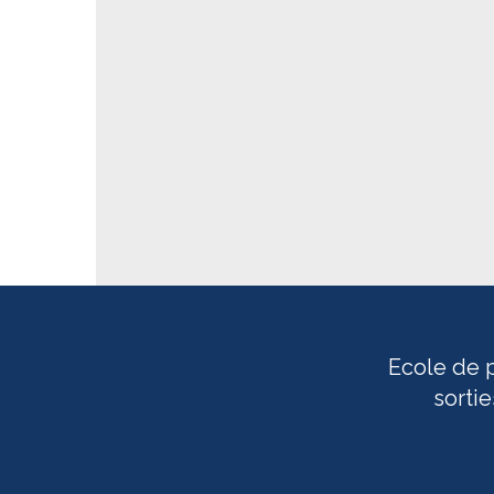
Ecole de p
sorti