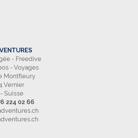
VENTURES
gée - Freedive
eos - Voyages
e Montfleury
4 Vernier
- Suisse
76 224 02 66
dventures.ch
dventures.ch