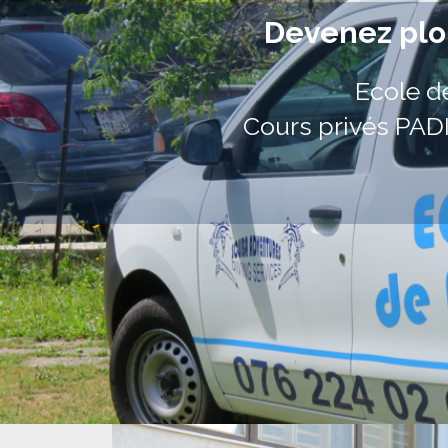
Devenez plon
Ecole d
Cours privés PAD