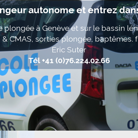
geur autonome et entrez dans 
e plongée à Genève et sur le bassin lé
I & CMAS, sorties plongée, baptêmes. f
Eric Suter
Tél +41 (0)76.224.02.66