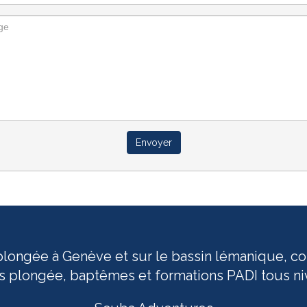
Envoyer
longée à Genève et sur le bassin lémanique, co
es plongée, baptêmes et formations PADI tous ni