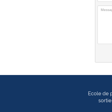
Ecole de p
sorti