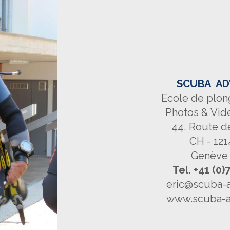
SCUBA AD
Ecole de plon
Photos & Vid
44, Route d
CH - 121
Genève 
Tel. +41 (0)
eric@scuba-a
www.scuba-a