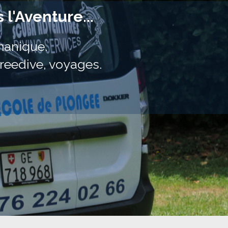
l'Aventure...
manique.
reedive, voyages.